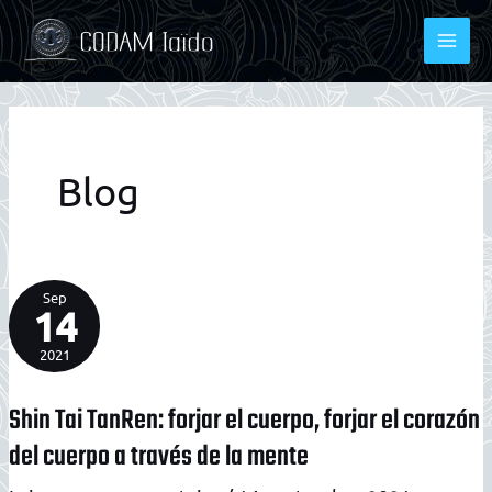
Aller
au
contenu
Blog
Sep
14
2021
Shin Tai TanRen: forjar el cuerpo, forjar el corazón
del cuerpo a través de la mente