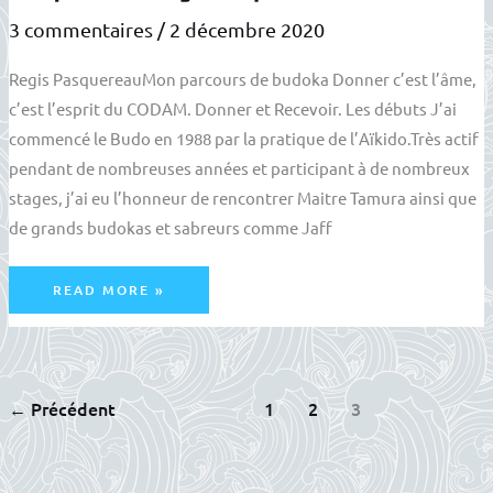
3 commentaires
/
2 décembre 2020
Regis PasquereauMon parcours de budoka Donner c’est l’âme,
c’est l’esprit du CODAM. Donner et Recevoir. Les débuts J’ai
commencé le Budo en 1988 par la pratique de l’Aïkido.Très actif
pendant de nombreuses années et participant à de nombreux
stages, j’ai eu l’honneur de rencontrer Maitre Tamura ainsi que
de grands budokas et sabreurs comme Jaff
MON
READ MORE »
PARCOURS
:
RÉGIS
PASQUEREAU
←
Précédent
1
2
3