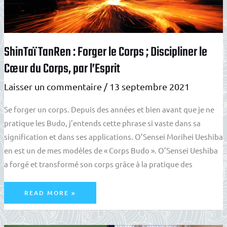
ShinTaï TanRen : Forger le Corps ; Discipliner le
Cœur du Corps, par l’Esprit
Laisser un commentaire
/
13 septembre 2021
Se forger un corps. Depuis des années et bien avant que je ne
pratique les Budo, j’entends cette phrase si vaste dans sa
signification et dans ses applications. O’Sensei Morihei Ueshiba
en est un de mes modèles de « Corps Budo ». O’Sensei Ueshiba
a forgé et transformé son corps grâce à la pratique des
SHINTAÏ
READ MORE »
TANREN
:
FORGER
LE
CORPS
;