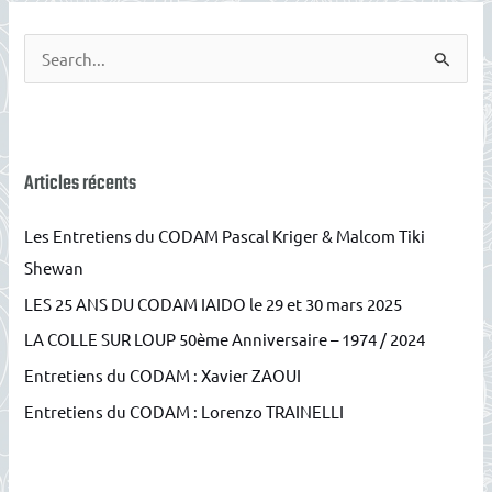
R
e
c
h
e
Articles récents
r
Les Entretiens du CODAM Pascal Kriger & Malcom Tiki
c
Shewan
h
LES 25 ANS DU CODAM IAIDO le 29 et 30 mars 2025
e
r
LA COLLE SUR LOUP 50ème Anniversaire – 1974 / 2024
Entretiens du CODAM : Xavier ZAOUI
:
Entretiens du CODAM : Lorenzo TRAINELLI