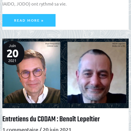
IAIDO, JODO) ont rythmé sa vie.
ENTRETIENS
READ MORE »
DU
CODAM
:
DOMINIQUE
PIERRE
Juin
20
2021
Entretiens du CODAM : Benoît Lepeltier
1 commentaire
/
20 juin 2021