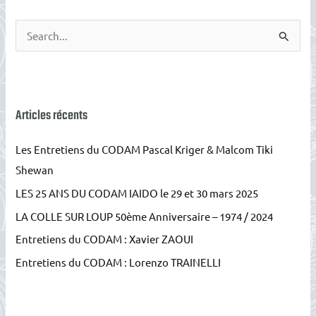
R
e
c
h
e
Articles récents
r
Les Entretiens du CODAM Pascal Kriger & Malcom Tiki
c
Shewan
h
LES 25 ANS DU CODAM IAIDO le 29 et 30 mars 2025
e
r
LA COLLE SUR LOUP 50ème Anniversaire – 1974 / 2024
Entretiens du CODAM : Xavier ZAOUI
:
Entretiens du CODAM : Lorenzo TRAINELLI