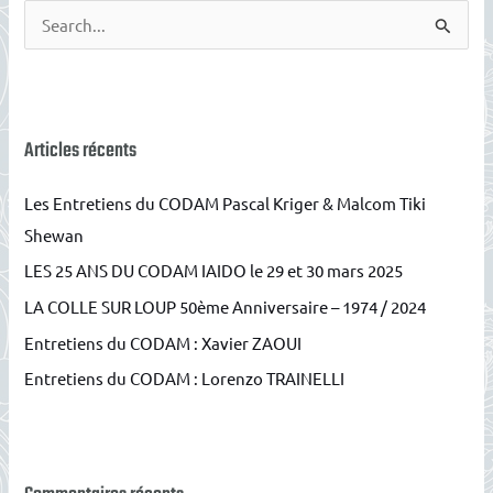
R
e
c
h
e
Articles récents
r
Les Entretiens du CODAM Pascal Kriger & Malcom Tiki
c
Shewan
h
LES 25 ANS DU CODAM IAIDO le 29 et 30 mars 2025
e
r
LA COLLE SUR LOUP 50ème Anniversaire – 1974 / 2024
Entretiens du CODAM : Xavier ZAOUI
:
Entretiens du CODAM : Lorenzo TRAINELLI