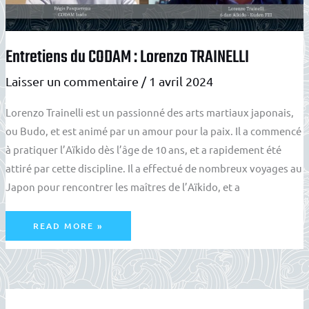
Entretiens du CODAM : Lorenzo TRAINELLI
Laisser un commentaire
/
1 avril 2024
Lorenzo Trainelli est un passionné des arts martiaux japonais,
ou Budo, et est animé par un amour pour la paix. Il a commencé
à pratiquer l’Aïkido dès l’âge de 10 ans, et a rapidement été
attiré par cette discipline. Il a effectué de nombreux voyages au
Japon pour rencontrer les maîtres de l’Aïkido, et a
ENTRETIENS
READ MORE »
DU
CODAM
:
LORENZO
TRAINELLI