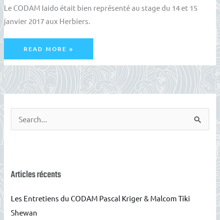
Le CODAM Iaido était bien représenté au stage du 14 et 15
janvier 2017 aux Herbiers.
STAGE
READ MORE »
IAIDO
AUX
HERBIERS
2017
R
e
c
h
e
Articles récents
r
Les Entretiens du CODAM Pascal Kriger & Malcom Tiki
c
Shewan
h