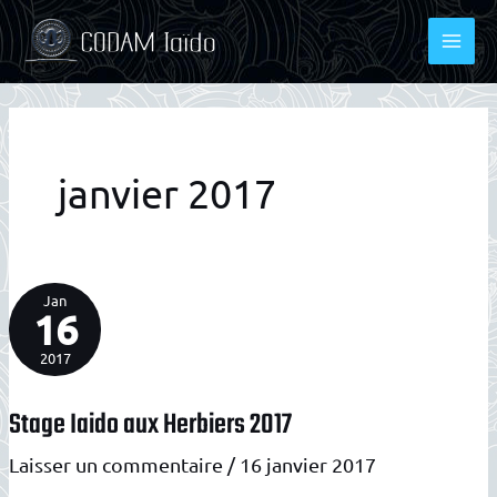
Aller
au
contenu
janvier 2017
Jan
16
2017
Stage Iaido aux Herbiers 2017
Laisser un commentaire
/
16 janvier 2017