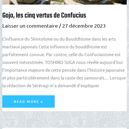
Gojo, les cinq vertus de Confucius
Laisser un commentaire
/
27 décembre 2023
L’influence du Shintoïsme ou du Bouddhisme dans les arts
martiaux japonais Cette influence du bouddhisme est
parfaitement connue. Par contre, celle du Confucianisme est
souvent mésestimée. TOSHIRO SUGA nous révèle aujourd’hui
l’importance majeure de cette pensée dans l’histoire japonaise
et plus particulièrement dans la caste des samouraïs… Lorsque
la rédaction de Séréragi m’a demandé d’expliquer
GOJO,
READ MORE »
LES
CINQ
VERTUS
DE
CONFUCIUS