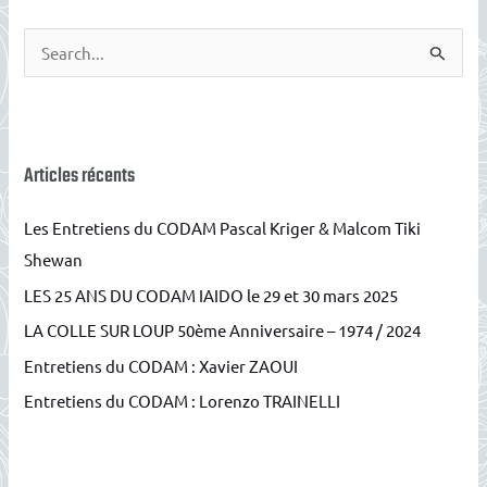
R
e
c
h
e
Articles récents
r
Les Entretiens du CODAM Pascal Kriger & Malcom Tiki
c
Shewan
h
LES 25 ANS DU CODAM IAIDO le 29 et 30 mars 2025
e
r
LA COLLE SUR LOUP 50ème Anniversaire – 1974 / 2024
Entretiens du CODAM : Xavier ZAOUI
:
Entretiens du CODAM : Lorenzo TRAINELLI