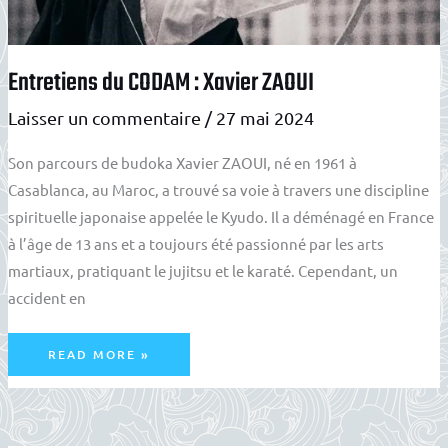
Entretiens du CODAM : Xavier ZAOUI
Laisser un commentaire
/
27 mai 2024
Son parcours de budoka Xavier ZAOUI, né en 1961 à
Casablanca, au Maroc, a trouvé sa voie à travers une discipline
spirituelle japonaise appelée le Kyudo. Il a déménagé en France
à l’âge de 13 ans et a toujours été passionné par les arts
martiaux, pratiquant le jujitsu et le karaté. Cependant, un
accident en
ENTRETIENS
READ MORE »
DU
CODAM
:
XAVIER
ZAOUI