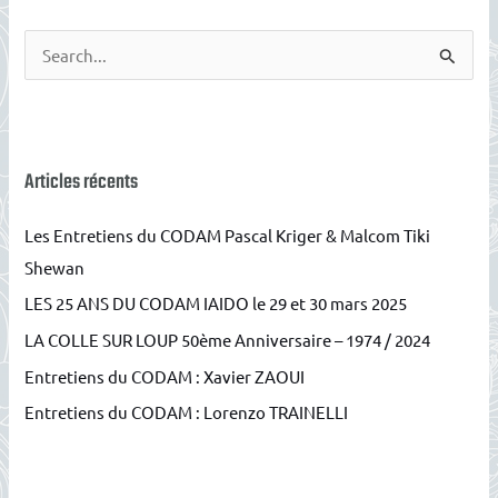
R
e
c
h
e
Articles récents
r
Les Entretiens du CODAM Pascal Kriger & Malcom Tiki
c
Shewan
h
LES 25 ANS DU CODAM IAIDO le 29 et 30 mars 2025
e
r
LA COLLE SUR LOUP 50ème Anniversaire – 1974 / 2024
Entretiens du CODAM : Xavier ZAOUI
:
Entretiens du CODAM : Lorenzo TRAINELLI