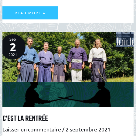
ENTRETIENS
READ MORE »
DU
CODAM
:
DOMINIQUE
PIERRE
Sep
2
2021
C’EST LA RENTRÉE
Laisser un commentaire
/
2 septembre 2021