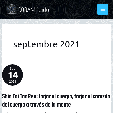
Aller
au
contenu
septembre 2021
Sep
14
2021
Shin Tai TanRen: forjar el cuerpo, forjar el corazón
del cuerpo a través de la mente