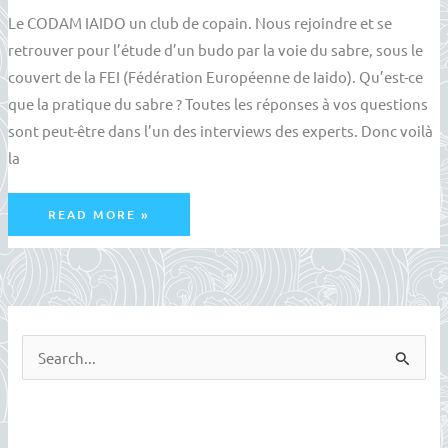
Le CODAM IAIDO un club de copain. Nous rejoindre et se
retrouver pour l’étude d’un budo par la voie du sabre, sous le
couvert de la FEI (Fédération Européenne de Iaido). Qu’est-ce
que la pratique du sabre ? Toutes les réponses à vos questions
sont peut-être dans l’un des interviews des experts. Donc voilà
la
C’EST
READ MORE »
LA
RENTRÉE
R
e
c
h