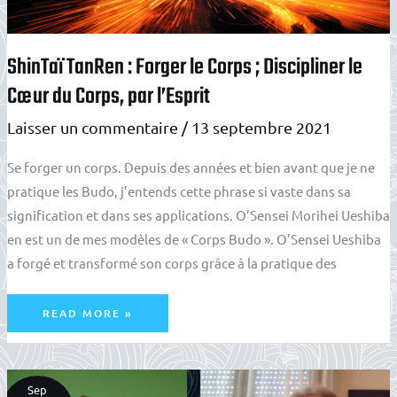
ShinTaï TanRen : Forger le Corps ; Discipliner le
Cœur du Corps, par l’Esprit
Laisser un commentaire
/
13 septembre 2021
Se forger un corps. Depuis des années et bien avant que je ne
pratique les Budo, j’entends cette phrase si vaste dans sa
signification et dans ses applications. O’Sensei Morihei Ueshiba
en est un de mes modèles de « Corps Budo ». O’Sensei Ueshiba
a forgé et transformé son corps grâce à la pratique des
SHINTAÏ
READ MORE »
TANREN
:
FORGER
LE
CORPS
;
DISCIPLINER
Sep
LE