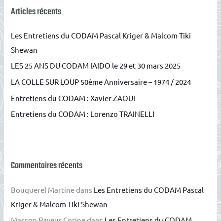
e
Articles récents
r
Les Entretiens du CODAM Pascal Kriger & Malcom Tiki
c
Shewan
h
LES 25 ANS DU CODAM IAIDO le 29 et 30 mars 2025
e
r
LA COLLE SUR LOUP 50ème Anniversaire – 1974 / 2024
Entretiens du CODAM : Xavier ZAOUI
:
Entretiens du CODAM : Lorenzo TRAINELLI
Commentaires récents
Bouquerel Martine
dans
Les Entretiens du CODAM Pascal
Kriger & Malcom Tiki Shewan
Masson Payeur Corine
dans
Les Entretiens du CODAM