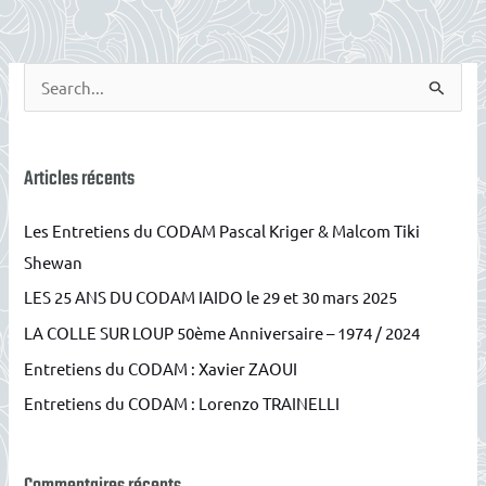
R
e
c
h
Articles récents
e
Les Entretiens du CODAM Pascal Kriger & Malcom Tiki
r
Shewan
c
LES 25 ANS DU CODAM IAIDO le 29 et 30 mars 2025
h
e
LA COLLE SUR LOUP 50ème Anniversaire – 1974 / 2024
r
Entretiens du CODAM : Xavier ZAOUI
Entretiens du CODAM : Lorenzo TRAINELLI
: