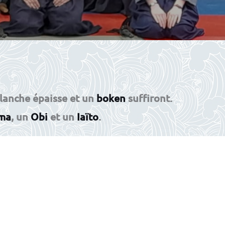
blanche épaisse et un
boken
suffiront.
ma
, un
Obi
et un
Iaïto
.