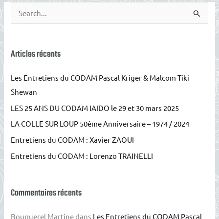
R
e
c
h
Articles récents
e
Les Entretiens du CODAM Pascal Kriger & Malcom Tiki
r
Shewan
c
LES 25 ANS DU CODAM IAIDO le 29 et 30 mars 2025
h
e
LA COLLE SUR LOUP 50ème Anniversaire – 1974 / 2024
r
Entretiens du CODAM : Xavier ZAOUI
Entretiens du CODAM : Lorenzo TRAINELLI
:
Commentaires récents
Bouquerel Martine
dans
Les Entretiens du CODAM Pascal