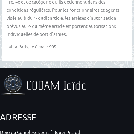
1re, 4e et 6e catégorie qu’ils détiennent dans des
conditions régulières. Pour les fonctionnaires et agents
visés au b du 1- dudit article, les arrêtés d’autorisation
prévus au 2- du même article emportent autorisations
individuelles de port d’armes.
Fait à Paris, le 6 mai 1995.
ADRESSE
Dojo du Complexe sportif Roger Picaud