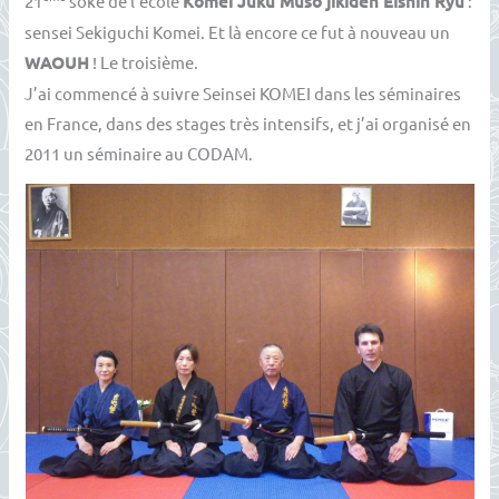
21
soke de l’école
Komei Juku Muso jikiden Eishin Ryu
:
sensei Sekiguchi Komei. Et là encore ce fut à nouveau un
WAOUH
! Le troisième.
J’ai commencé à suivre Seinsei KOMEI dans les séminaires
en France, dans des stages très intensifs, et j’ai organisé en
2011 un séminaire au CODAM.