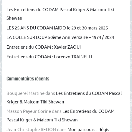
e
Les Entretiens du CODAM Pascal Kriger & Malcom Tiki
r
Shewan
c
LES 25 ANS DU CODAM IAIDO le 29 et 30 mars 2025
h
e
LA COLLE SUR LOUP 50ème Anniversaire – 1974 / 2024
r
Entretiens du CODAM : Xavier ZAOUI
Entretiens du CODAM : Lorenzo TRAINELLI
:
Commentaires récents
Bouquerel Martine
dans
Les Entretiens du CODAM Pascal
Kriger & Malcom Tiki Shewan
Masson Payeur Corine
dans
Les Entretiens du CODAM
Pascal Kriger & Malcom Tiki Shewan
Jean-Christophe REDON
dans
Mon parcours : Régis