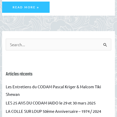
STAGE
READ MORE »
IAIDO-
KENJUTSU
AU
CODAM
LE
23/11/2019
R
e
c
h
e
Articles récents
r
Les Entretiens du CODAM Pascal Kriger & Malcom Tiki
c
Shewan
h
LES 25 ANS DU CODAM IAIDO le 29 et 30 mars 2025
e
r
LA COLLE SUR LOUP 50ème Anniversaire – 1974 / 2024