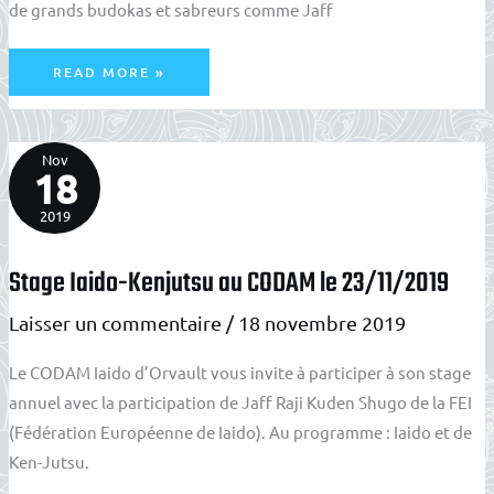
de grands budokas et sabreurs comme Jaff
MON
READ MORE »
PARCOURS
:
RÉGIS
PASQUEREAU
Nov
18
2019
Stage Iaido-Kenjutsu au CODAM le 23/11/2019
Laisser un commentaire
/
18 novembre 2019
Le CODAM Iaido d’Orvault vous invite à participer à son stage
annuel avec la participation de Jaff Raji Kuden Shugo de la FEI
(Fédération Européenne de Iaido). Au programme : Iaido et de
Ken-Jutsu.