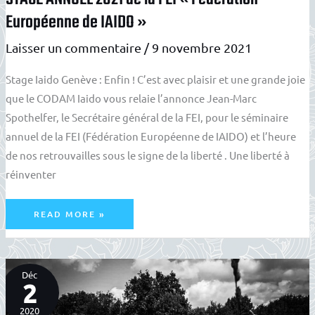
Européenne de IAIDO »
Laisser un commentaire
/
9 novembre 2021
Stage Iaido Genève : Enfin ! C’est avec plaisir et une grande joie
que le CODAM Iaido vous relaie l’annonce Jean-Marc
Spothelfer, le Secrétaire général de la FEI, pour le séminaire
annuel de la FEI (Fédération Européenne de IAIDO) et l’heure
de nos retrouvailles sous le signe de la liberté . Une liberté à
réinventer
STAGE
READ MORE »
ANNUEL
2021
DE
LA
FEI
« FÉDÉRATION
EUROPÉENNE
Déc
DE
IAIDO »
2
2020