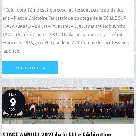
« Celui dont l’âme est heureuse, ne ressent pas le poids des
ans » Platon L’histoire Fantastique du stage de la COLLE SUR
LOUP. AIKIDO – IAIDO – IAIJUTSU – JODO Maître Nobuyoshi
TAMURA, né le 2 mars 1933 à Osaka au Japon, est arrivé en
France en 1963, accueilli par Jean ZIN. Comme les professeurs
japonais
LA
READ MORE »
COLLE
SUR
LOUP
50ÈME
ANNIVERSAIRE
–
1974
Nov
/
2024
9
2021
STAGE ANNUEL 2021 de la FEI « Fédération