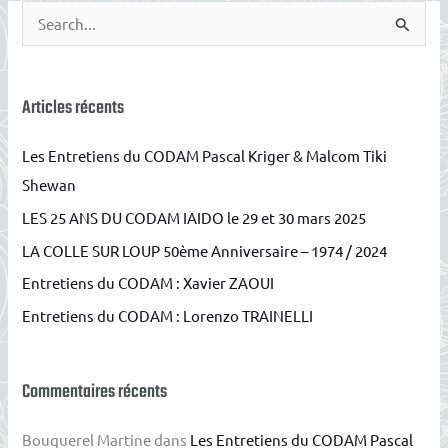
R
e
c
h
Articles récents
e
Les Entretiens du CODAM Pascal Kriger & Malcom Tiki
r
Shewan
c
LES 25 ANS DU CODAM IAIDO le 29 et 30 mars 2025
h
e
LA COLLE SUR LOUP 50ème Anniversaire – 1974 / 2024
r
Entretiens du CODAM : Xavier ZAOUI
Entretiens du CODAM : Lorenzo TRAINELLI
:
Commentaires récents
Bouquerel Martine
dans
Les Entretiens du CODAM Pascal