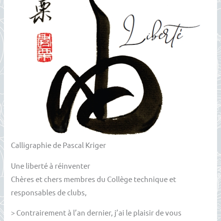
Calligraphie de Pascal Kriger
Une liberté à réinventer
Chères et chers membres du Collège technique et
responsables de clubs,
> Contrairement à l’an dernier, j’ai le plaisir de vous