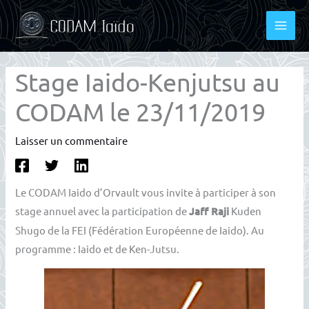
Aller
au
contenu
Stage Iaido-Kenjutsu au
CODAM le 23/11/2019
Laisser un commentaire
Le CODAM Iaido d’Orvault vous invite à participer à son
stage annuel avec la participation de
Jaff Raji
Kuden
Shugo de la FEI (Fédération Européenne de Iaido). Au
programme : Iaido et de Ken-Jutsu.