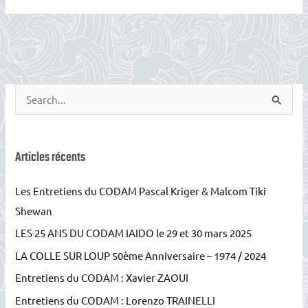
R
e
c
h
Articles récents
e
Les Entretiens du CODAM Pascal Kriger & Malcom Tiki
r
Shewan
c
LES 25 ANS DU CODAM IAIDO le 29 et 30 mars 2025
h
e
LA COLLE SUR LOUP 50ème Anniversaire – 1974 / 2024
r
Entretiens du CODAM : Xavier ZAOUI
Entretiens du CODAM : Lorenzo TRAINELLI