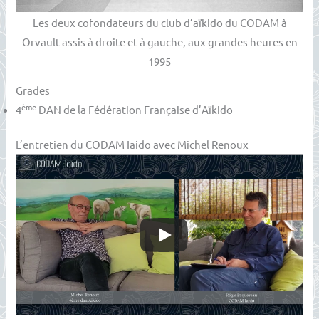
Les deux cofondateurs du club d’aïkido du CODAM à
Orvault assis à droite et à gauche, aux grandes heures en
1995
Grades
ème
4
DAN de la Fédération Française d’Aïkido
L’entretien du CODAM Iaido avec Michel Renoux