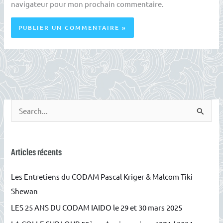
navigateur pour mon prochain commentaire.
R
e
c
h
Articles récents
e
Les Entretiens du CODAM Pascal Kriger & Malcom Tiki
r
Shewan
c
LES 25 ANS DU CODAM IAIDO le 29 et 30 mars 2025
h
e