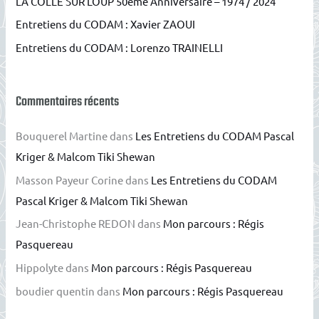
LA COLLE SUR LOUP 50ème Anniversaire – 1974 / 2024
r
Entretiens du CODAM : Xavier ZAOUI
Entretiens du CODAM : Lorenzo TRAINELLI
:
Commentaires récents
Bouquerel Martine
dans
Les Entretiens du CODAM Pascal
Kriger & Malcom Tiki Shewan
Masson Payeur Corine
dans
Les Entretiens du CODAM
Pascal Kriger & Malcom Tiki Shewan
Jean-Christophe REDON
dans
Mon parcours : Régis
Pasquereau
Hippolyte
dans
Mon parcours : Régis Pasquereau
boudier quentin
dans
Mon parcours : Régis Pasquereau