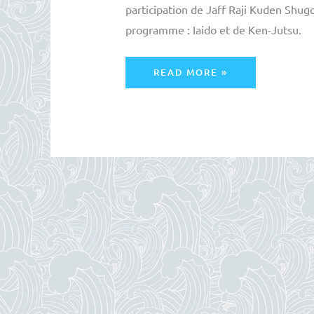
participation de Jaff Raji Kuden Shug
programme : Iaido et de Ken-Jutsu.
STAGE
READ MORE »
IAIDO-
KENJUTSU
AU
CODAM
LE
23/11/2019