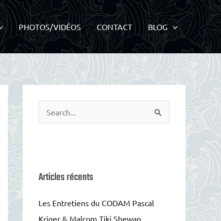
PHOTOS/VIDÉOS
CONTACT
BLOG
R
e
c
h
e
Articles récents
r
c
Les Entretiens du CODAM Pascal
h
Kriger & Malcom Tiki Shewan