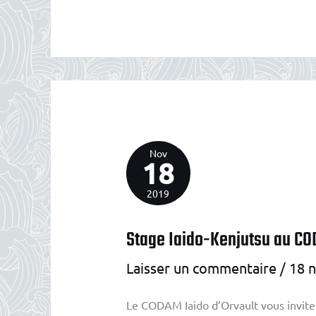
DE
IAIDO
JAFF
RAJI
AU
CODAM
Nov
18
2019
Stage Iaido-Kenjutsu au CO
Laisser un commentaire
/
18 
Le CODAM Iaido d’Orvault vous invite 