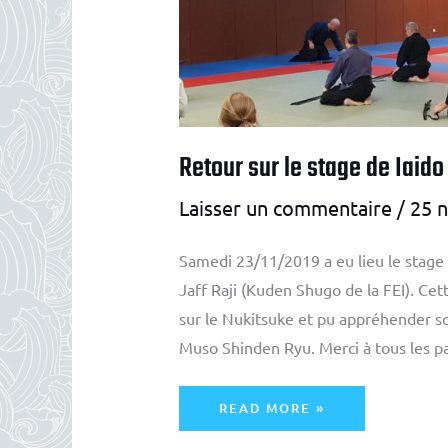
Retour sur le stage de Iaido
Laisser un commentaire
/
25 
Samedi 23/11/2019 a eu lieu le stage
Jaff Raji (Kuden Shugo de la FEI). Ce
sur le Nukitsuke et pu appréhender so
Muso Shinden Ryu. Merci à tous les pa
RETOUR
READ MORE »
SUR
LE
STAGE