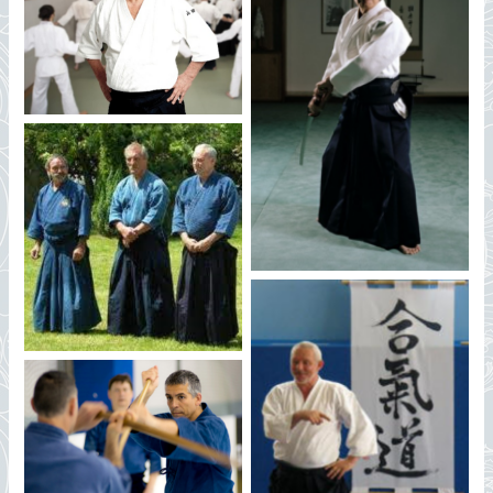
Yamada Sensei
Tamura Sensei
René VDB, Pascal Kriger,
TIKI Shewan
Lorenzo TRAINELLI son
Stéphane Benedetti
Frère d’Arme