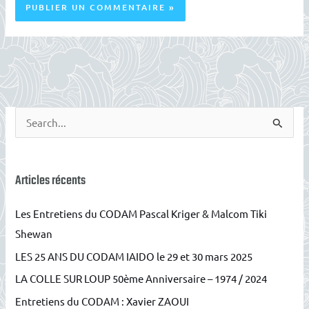
R
e
c
h
Articles récents
e
Les Entretiens du CODAM Pascal Kriger & Malcom Tiki
r
Shewan
c
LES 25 ANS DU CODAM IAIDO le 29 et 30 mars 2025
h
e
LA COLLE SUR LOUP 50ème Anniversaire – 1974 / 2024
r
Entretiens du CODAM : Xavier ZAOUI