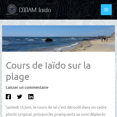
Aller
au
contenu
Cours de Iaïdo sur la
plage
Laisser un commentaire
Samedi 15 juin, le cours de iaï s’est déroulé dans un cadre
plutôt original, puisque les pratiquants se sont déplacés