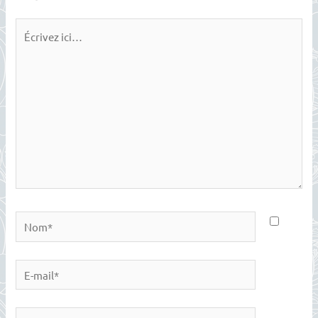
Écrivez
ici…
Nom*
E-
mail*
Site