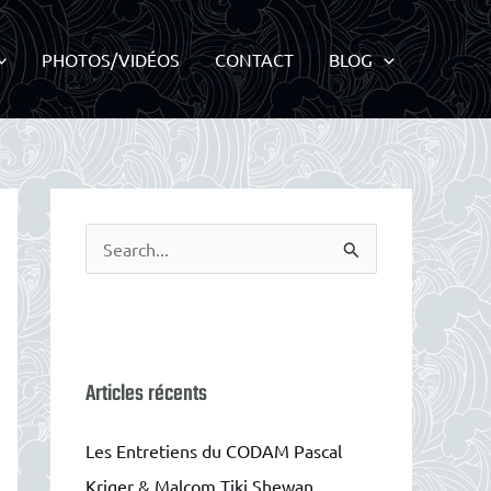
PHOTOS/VIDÉOS
CONTACT
BLOG
R
e
c
h
e
Articles récents
r
c
Les Entretiens du CODAM Pascal
h
Kriger & Malcom Tiki Shewan