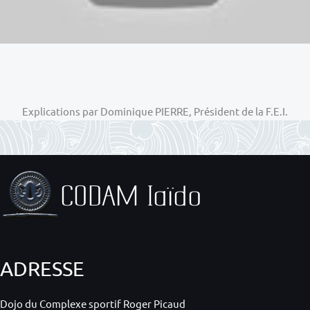
Explications par Dominique PIERRE, Président de la F.E.I.
ADRESSE
Dojo du Complexe sportif Roger Picaud