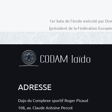
1er kata de l’école exécuté par Do
(président de la Fédération Europée
ADRESSE
Dojo du Complexe sportif Roger Picaud
108, av. Claude Antoine Peccot