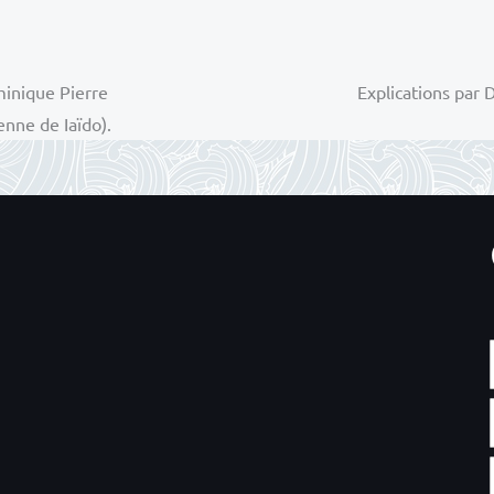
minique Pierre
Explications par 
nne de Iaïdo).