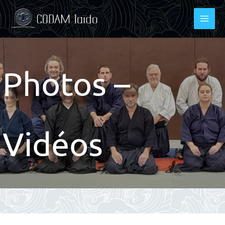
Aller
au
contenu
Photos –
Vidéos